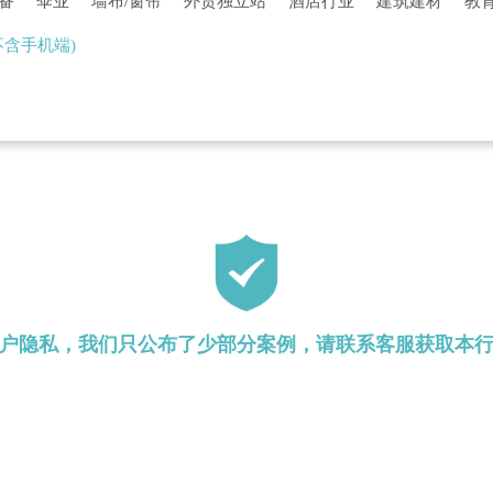
备
伞业
墙布/窗帘
外贸独立站
酒店行业
建筑建材
教
装行业
餐饮行业
影视传媒
母婴用品
房产行业
门户论坛
不含手机端)
牧行业
装饰装修
电商平台
设计行业
其他行业
户隐私，我们只公布了少部分案例，请联系客服获取本