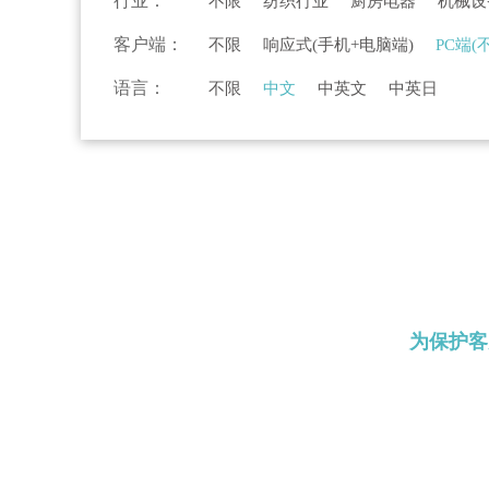
行业：
不限
纺织行业
厨房电器
机械设
物流行业
高新科技
旅游行业
服
客户端：
不限
响应式(手机+电脑端)
PC端(
美容美发
环保行业
法律行业
农
语言：
不限
中文
中英文
中英日
为保护客