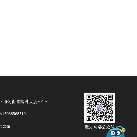
迪荡街道富绅大厦801-6
2/15068568710
t.com
魔方网络公众号