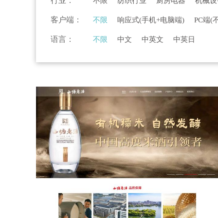
行业：
不限
纺织行业
厨房电器
机械设
物流行业
高新科技
旅游行业
服
客户端：
不限
响应式(手机+电脑端)
PC端(
美容美发
环保行业
法律行业
农
语言：
不限
中文
中英文
中英日