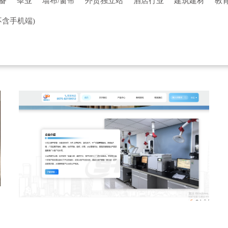
备
伞业
墙布/窗帘
外贸独立站
酒店行业
建筑建材
教
装行业
餐饮行业
影视传媒
母婴用品
房产行业
门户论坛
不含手机端)
牧行业
装饰装修
电商平台
设计行业
其他行业