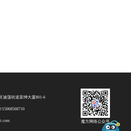
迪荡街道富绅大厦801-6
2/15068568710
t.com
魔方网络公众号