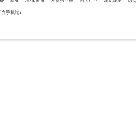
备
伞业
墙布/窗帘
外贸独立站
酒店行业
建筑建材
教
装行业
餐饮行业
影视传媒
母婴用品
房产行业
门户论坛
不含手机端)
牧行业
装饰装修
电商平台
设计行业
其他行业