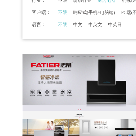
行业：
不限
纺织行业
厨房电器
机械设
物流行业
高新科技
旅游行业
服
客户端：
不限
响应式(手机+电脑端)
PC端(
美容美发
环保行业
法律行业
农
语言：
不限
中文
中英文
中英日