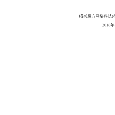
绍兴正罡化工有限公司
纺织面料展示小程序
绍兴魔方网络科技
(
2018