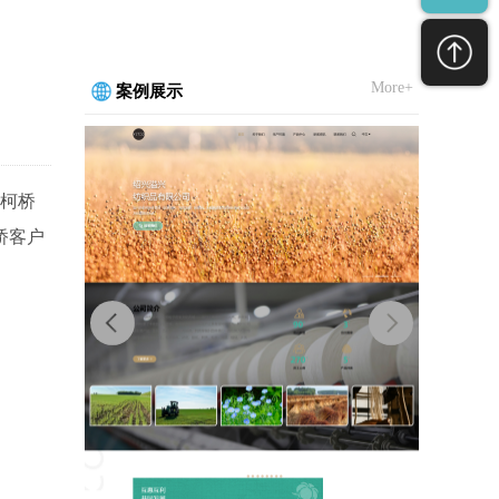
More+
案例展示
柯桥
桥客户