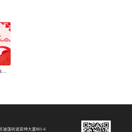
【绍兴魔方网络】2018年国庆节放假通知
迪荡街道富绅大厦801-6