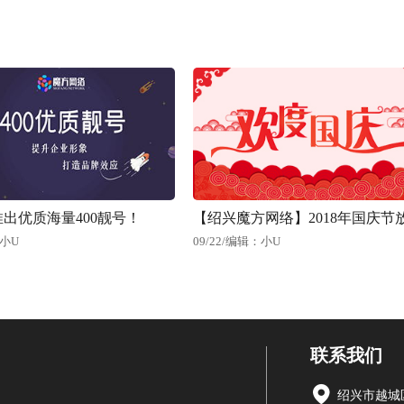
出优质海量400靓号！
小U
09/22
/
编辑：小U
联系我们
绍兴市越城区